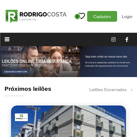
Cadastro
Login
0
Categoria
Imóveis
Terrenos
Acessórios para Veículos
Máquinas
Próximos leilões
Leilões Encerrados