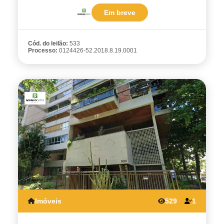
Em breve
Cód. do leilão:
533
Processo:
0124426-52.2018.8.19.0001
Imóveis
529
1