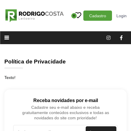
Cadastro
Login
0
Categoria
Imóveis
Terrenos
Acessórios para Veículos
Política de Privacidade
Máquinas
Texto!
Receba novidades por e-mail
Cadastre seu e-mail abaixo e receba
gratuitamente conteúdos exclusivos e todas as
novidades do site com prioridade!